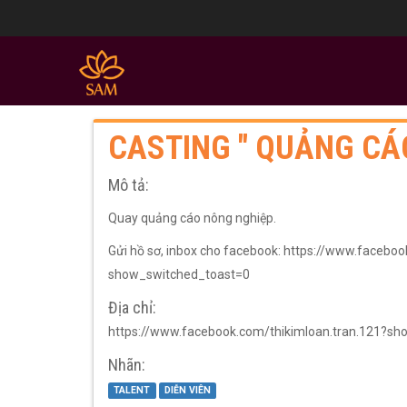
CASTING " QUẢNG CÁ
Mô tả:
Quay quảng cáo nông nghiệp.
Gửi hồ sơ, inbox cho facebook: https://www.faceboo
show_switched_toast=0
Địa chỉ:
https://www.facebook.com/thikimloan.tran.121?s
Nhãn:
TALENT
DIỄN VIÊN