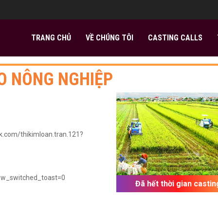
TRANG CHỦ
VỀ CHÚNG TÔI
CASTING CALLS
O NÔNG NGHIỆP
k.com/thikimloan.tran.121?
how_switched_toast=0
Đã hết thời gian castin