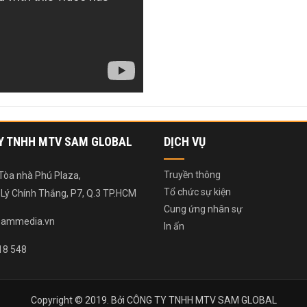
Y TNHH MTV SAM GLOBAL
DỊCH VỤ
Truyền thông
Tòa nhà Phú Plaza,
Tổ chức sự kiện
 Lý Chính Thắng, P7, Q.3 TP.HCM
Cung ứng nhân sự
sammedia.vn
In ấn
18 548
Copyright © 2019. Bởi CÔNG TY TNHH MTV SAM GLOBAL