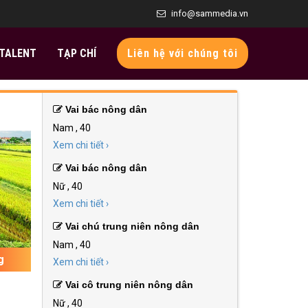
info@sammedia.vn
TALENT
TẠP CHÍ
Liên hệ với chúng tôi
Vai bác nông dân
Nam , 40
Xem chi tiết ›
Vai bác nông dân
Nữ , 40
Xem chi tiết ›
Vai chú trung niên nông dân
Nam , 40
g
Xem chi tiết ›
Vai cô trung niên nông dân
Nữ , 40