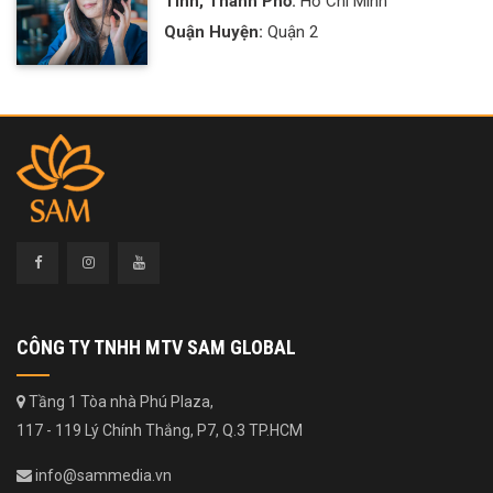
Tỉnh, Thành Phố:
Hồ Chí Minh
Quận Huyện:
Quận 2
CÔNG TY TNHH MTV SAM GLOBAL
Tầng 1 Tòa nhà Phú Plaza,
117 - 119 Lý Chính Thắng, P7, Q.3 TP.HCM
info@sammedia.vn