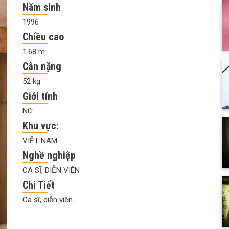
Năm sinh
1996
Chiều cao
1.68 m
Cân nặng
52 kg
Giới tính
Nữ
Khu vực:
VIỆT NAM
Nghề nghiệp
CA SĨ, DIỄN VIÊN
Chi Tiết
Ca sĩ, diễn viên.