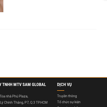
Y TNHH MTV SAM GLOBAL
DỊCH VỤ
Truyền thông
Tòa nhà Phú Plaza,
Tổ chức sự kiện
 Lý Chính Thắng, P7, Q.3 TP.HCM